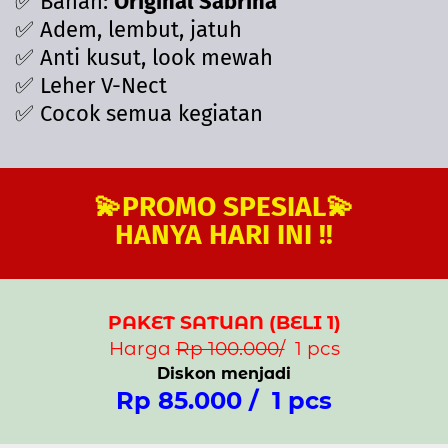
✅ Bahan:
Original Sabrina
✅ Adem, lembut, jatuh
✅ Anti kusut, look mewah
✅ Leher V-Nect
✅ Cocok semua kegiatan
💫PROMO SPESIAL💫
HANYA HARI INI !!
PAKET SATUAN (BELI 1)
Harga
Rp 100.000/
1 pcs
Diskon menjadi
Rp 85.000 / 1 pcs