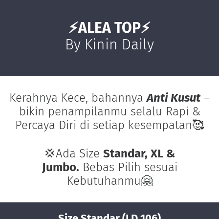
⚡ALEA TOP⚡
By Kinin Daily
Kerahnya Kece, bahannya
Anti Kusut
–
bikin penampilanmu selalu Rapi &
Percaya Diri di setiap kesempatan🥰
💢Ada Size
Standar, XL &
Jumbo
.
Bebas Pilih sesuai
Kebutuhanmu🤗
Size Standar (LD 106)