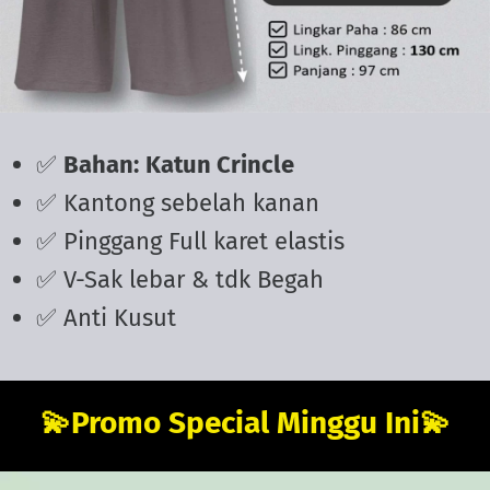
✅
Bahan:
Katun Crincle
✅ Kantong sebelah kanan
✅ Pinggang Full karet elastis
✅ V-Sak lebar & tdk Begah
✅ Anti Kusut
💫Promo Special Minggu Ini💫